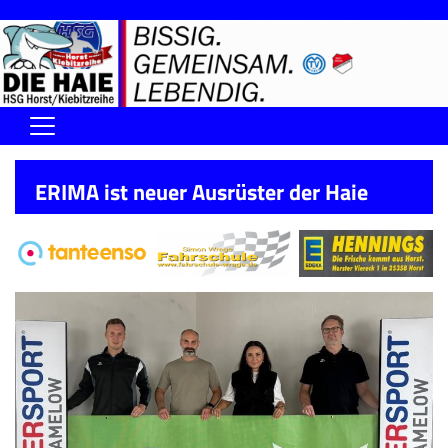
Home
ERIMA ist neuer Ausrüster der Haie
DIE HAIE I Der Vorstand
Handball-Förderverein der Haie
Kontaktformular
UNSERE SPORTHALLEN
Training & Termine
DIENSTE (SR/KG/VK)