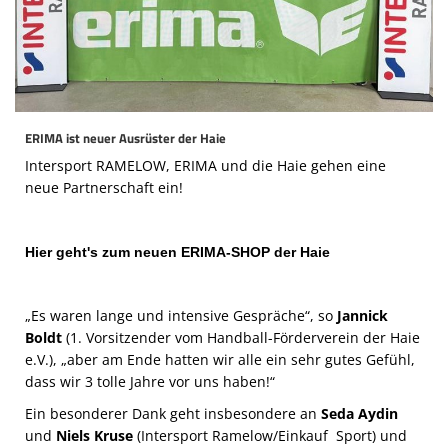
Die SpecialHaie
Teams
Trainer
ALLE SPIELE
ERIMA ist neuer Ausrüster der Haie
Intersport RAMELOW, ERIMA und die Haie gehen eine
HAIE TV
neue Partnerschaft ein!
NEWSLETTER
Hier geht's zum neuen ERIMA-SHOP der Haie
DIE HAIE I Intern
Partner
„Es waren lange und intensive Gespräche“, so
Jannick
Boldt
(1. Vorsitzender vom Handball-Förderverein der Haie
e.V.), „aber am Ende hatten wir alle ein sehr gutes Gefühl,
dass wir 3 tolle Jahre vor uns haben!“
Ein besonderer Dank geht insbesondere an
Seda Aydin
und
Niels Kruse
(Intersport Ramelow/Einkauf Sport) und