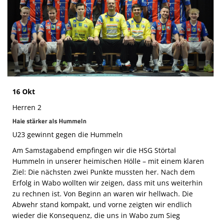
Die SpecialHaie
Teams
Trainer
ALLE SPIELE
HAIE TV
16 Okt
Herren 2
NEWSLETTER
Haie stärker als Hummeln
DIE HAIE I Intern
U23 gewinnt gegen die Hummeln
Am Samstagabend empfingen wir die HSG Störtal
Partner
Hummeln in unserer heimischen Hölle – mit einem klaren
Ziel: Die nächsten zwei Punkte mussten her. Nach dem
Erfolg in Wabo wollten wir zeigen, dass mit uns weiterhin
zu rechnen ist. Von Beginn an waren wir hellwach. Die
Abwehr stand kompakt, und vorne zeigten wir endlich
wieder die Konsequenz, die uns in Wabo zum Sieg