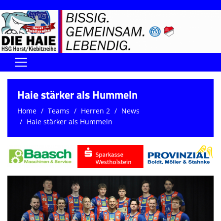
Home
Haie stärker als Hummeln
DIE HAIE I Der Vorstand
Home
Teams
Herren 2
News
Haie stärker als Hummeln
Handball-Förderverein der Haie
Kontaktformular
UNSERE SPORTHALLEN
Training & Termine
DIENSTE (SR/KG/VK)