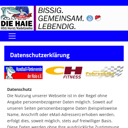
Home
Datenschutzerklärung
DIE HAIE I Der Vorstand
Handball-Förderverein der Haie
Kontaktformular
Datenschutz
UNSERE SPORTHALLEN
Die Nutzung unserer Webseite ist in der Regel ohne
Angabe personenbezogener Daten möglich. Soweit auf
Training & Termine
unseren Seiten personenbezogene Daten (beispielsweise
Name, Anschrift oder eMail-Adressen) erhoben werden,
DIENSTE (SR/KG/VK)
erfolgt dies, soweit möglich, stets auf freiwilliger Basis.
Diese Daten werden ohne Ihre ausdrückliche Zustimmung