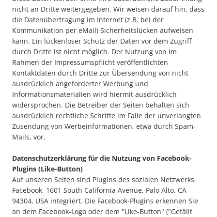
Die SpecialHaie
nicht an Dritte weitergegeben. Wir weisen darauf hin, dass
die Datenübertragung im Internet (z.B. bei der
Teams
Kommunikation per eMail) Sicherheitslücken aufweisen
kann. Ein lückenloser Schutz der Daten vor dem Zugriff
Trainer
durch Dritte ist nicht möglich. Der Nutzung von im
Rahmen der Impressumspflicht veröffentlichten
ALLE SPIELE
Kontaktdaten durch Dritte zur Übersendung von nicht
ausdrücklich angeforderter Werbung und
HAIE TV
Informationsmaterialien wird hiermit ausdrücklich
widersprochen. Die Betreiber der Seiten behalten sich
NEWSLETTER
ausdrücklich rechtliche Schritte im Falle der unverlangten
Zusendung von Werbeinformationen, etwa durch Spam-
DIE HAIE I Intern
Mails, vor.
Partner
Datenschutzerklärung für die Nutzung von Facebook-
Plugins (Like-Button)
Auf unseren Seiten sind Plugins des sozialen Netzwerks
Facebook, 1601 South California Avenue, Palo Alto, CA
94304, USA integriert. Die Facebook-Plugins erkennen Sie
an dem Facebook-Logo oder dem "Like-Button" ("Gefällt