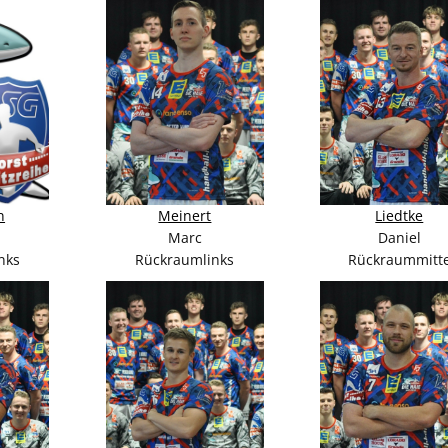
n
Meinert
Liedtke
Marc
Daniel
nks
Rückraumlinks
Rückraummitt