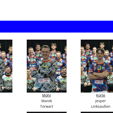
Mohr
Korte
Marek
Jesper
Torwart
Linksaußen