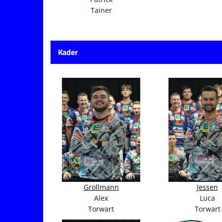
Tainer
Kader
Grollmann
Jessen
Alex
Luca
Torwart
Torwart