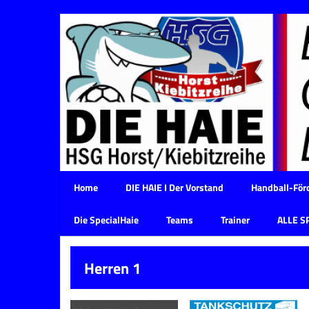
Home
DIE HAIE I Der Vorstand
Handball-Förd
Die SpecialHaie
Teams
Trainer
ALLE S
Herren 1