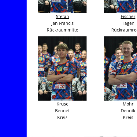
Stefan
Fischer
Jan Francis
Hagen
Rückraummitte
Rückraumre
Kruse
Mohr
Bennet
Dennik
Kreis
Kreis