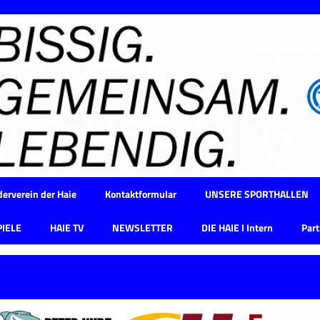
erverein der Haie
Kontaktformular
UNSERE SPORTHALLEN
PIELE
HAIE TV
NEWSLETTER
DIE HAIE I Intern
Part