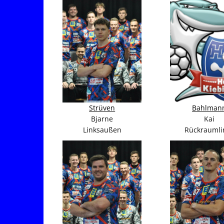
Strüven
Bahlman
Bjarne
Kai
Linksaußen
Rückraumli