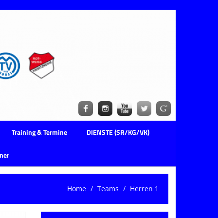
Training & Termine
DIENSTE (SR/KG/VK)
ner
Home
Teams
Herren 1