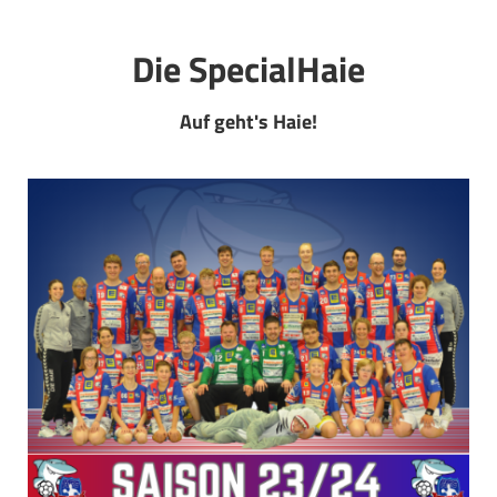
Die SpecialHaie
Die SpecialHaie
Teams
Trainer
Auf geht's Haie!
ALLE SPIELE
HAIE TV
NEWSLETTER
DIE HAIE I Intern
Partner