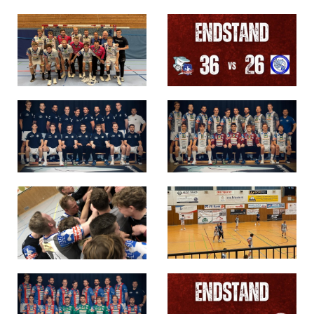
Die SpecialHaie
Teams
Trainer
ALLE SPIELE
HAIE TV
NEWSLETTER
DIE HAIE I Intern
Partner