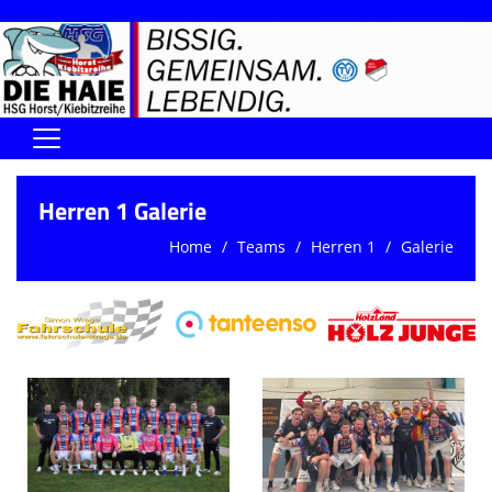
Home
Herren 1 Galerie
DIE HAIE I Der Vorstand
Home
Teams
Herren 1
Galerie
Handball-Förderverein der Haie
Kontaktformular
UNSERE SPORTHALLEN
Training & Termine
DIENSTE (SR/KG/VK)