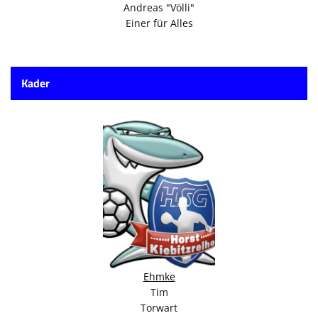
Andreas "Völli"
Einer für Alles
Kader
Ehmke
Tim
Torwart