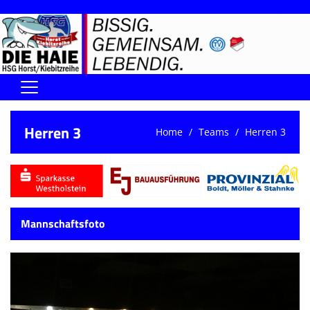
Home
Herren 3
Home
Teams
Herren 3
DIE HAIE I Der Vorstand
Handball-Förderverein der Haie
Kontaktformular
Mannschaftsfoto
UNSERE SPORTHALLEN
Training & Termine
DIENSTE (SR/KG/VK)