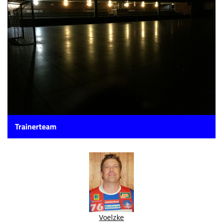
Die SpecialHaie
Teams
Trainer
ALLE SPIELE
HAIE TV
NEWSLETTER
Trainerteam
DIE HAIE I Intern
Partner
Voelzke