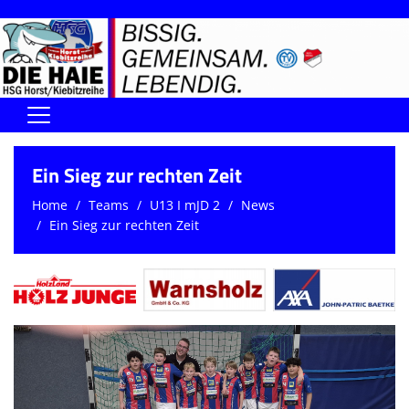
Home
Ein Sieg zur rechten Zeit
DIE HAIE I Der Vorstand
Home
Teams
U13 I mJD 2
News
Ein Sieg zur rechten Zeit
Handball-Förderverein der Haie
Kontaktformular
UNSERE SPORTHALLEN
Training & Termine
DIENSTE (SR/KG/VK)