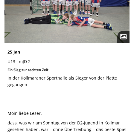
Die SpecialHaie
Teams
Trainer
ALLE SPIELE
25 Jan
HAIE TV
U13 I mJD 2
NEWSLETTER
Ein Sieg zur rechten Zeit
In der Kollmaraner Sporthalle als Sieger von der Platte
DIE HAIE I Intern
gegangen
Partner
Moin liebe Leser,
dass, was wir am Sonntag von der D2-Jugend in Kollmar
gesehen haben, war – ohne Übertreibung – das beste Spiel