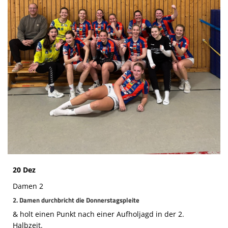
Die SpecialHaie
Teams
Trainer
ALLE SPIELE
HAIE TV
NEWSLETTER
DIE HAIE I Intern
Partner
20 Dez
Damen 2
2. Damen durchbricht die Donnerstagspleite
& holt einen Punkt nach einer Aufholjagd in der 2.
Halbzeit.