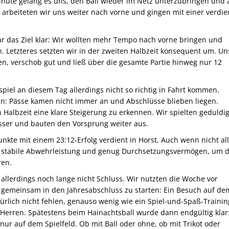
. Minute gelang es uns, den Ball wieder im Netz unterzubringen und 
t arbeiteten wir uns weiter nach vorne und gingen mit einer verdi
r das Ziel klar: Wir wollten mehr Tempo nach vorne bringen und
en. Letzteres setzten wir in der zweiten Halbzeit konsequent um. U
n, verschob gut und ließ über die gesamte Partie hinweg nur 12
spiel an diesem Tag allerdings nicht so richtig in Fahrt kommen.
n: Pässe kamen nicht immer an und Abschlüsse blieben liegen.
 Halbzeit eine klare Steigerung zu erkennen. Wir spielten geduldig
ser und bauten den Vorsprung weiter aus.
nkte mit einem 23:12-Erfolg verdient in Horst. Auch wenn nicht al
eine stabile Abwehrleistung und genug Durchsetzungsvermögen, um 
ren.
allerdings noch lange nicht Schluss. Wir nutzten die Woche vor
gemeinsam in den Jahresabschluss zu starten: Ein Besuch auf de
rlich nicht fehlen, genauso wenig wie ein Spiel-und-Spaß-Trainin
erren. Spätestens beim Hainachtsball wurde dann endgültig klar
ur auf dem Spielfeld. Ob mit Ball oder ohne, ob mit Trikot oder