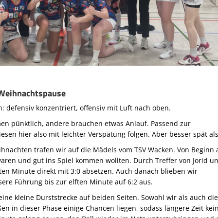
r Weihnachtspause
 defensiv konzentriert, offensiv mit Luft nach oben.
n pünktlich, andere brauchen etwas Anlauf. Passend zur
esen hier also mit leichter Verspätung folgen. Aber besser spät als
eihnachten trafen wir auf die Mädels vom TSV Wacken. Von Beginn 
waren und gut ins Spiel kommen wollten. Durch Treffer von Jorid u
rten Minute direkt mit 3:0 absetzen. Auch danach blieben wir
ere Führung bis zur elften Minute auf 6:2 aus.
eine kleine Durststrecke auf beiden Seiten. Sowohl wir als auch di
n in dieser Phase einige Chancen liegen, sodass längere Zeit kei