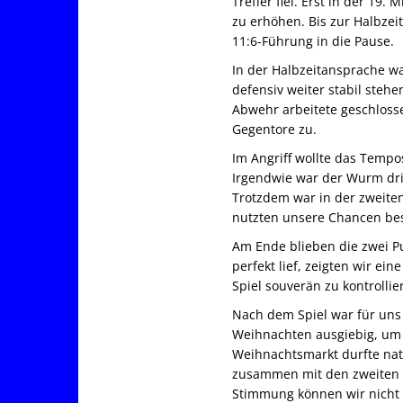
Treffer fiel. Erst in der 19
zu erhöhen. Bis zur Halbzei
11:6-Führung in die Pause.
In der Halbzeitansprache wa
defensiv weiter stabil steh
Abwehr arbeitete geschlosse
Gegentore zu.
Im Angriff wollte das Tempo
Irgendwie war der Wurm dri
Trotzdem war in der zweiten
nutzten unsere Chancen bes
Am Ende blieben die zwei Pu
perfekt lief, zeigten wir 
Spiel souverän zu kontrollie
Nach dem Spiel war für uns 
Weihnachten ausgiebig, um 
Weihnachtsmarkt durfte natü
zusammen mit den zweiten H
Stimmung können wir nicht n