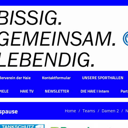
erverein der Haie
Kontaktformular
UNSERE SPORTHALLEN
PIELE
HAIE TV
NEWSLETTER
DIE HAIE I Intern
Part
tspause
Home
Teams
Damen 2