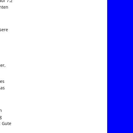
auf 7:2
enten
nsere
er,
les
das
m
g
: Gute