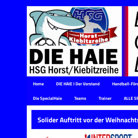
Home
DIE HAIE I Der Vorstand
Handball-Förd
Die SpecialHaie
Teams
Trainer
ALLE S
Solider Auftritt vor der Weihnach