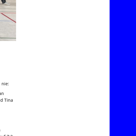
 nie:
an
nd Tina
e
n