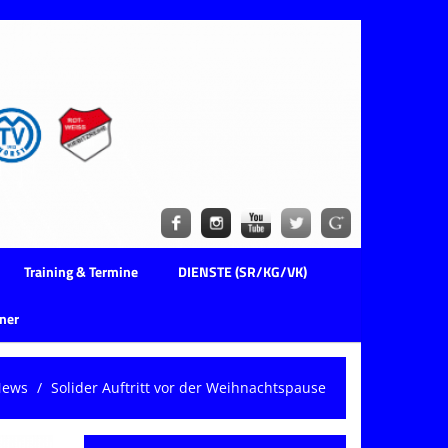
Training & Termine
DIENSTE (SR/KG/VK)
ner
News
Solider Auftritt vor der Weihnachtspause