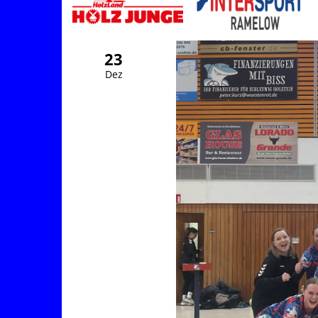
23
Dez