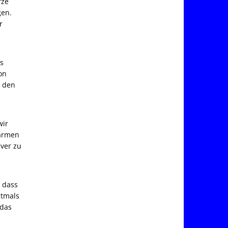
rze
gen.
r
as
on
r den
wir
wärmen
ever zu
, dass
stmals
 das