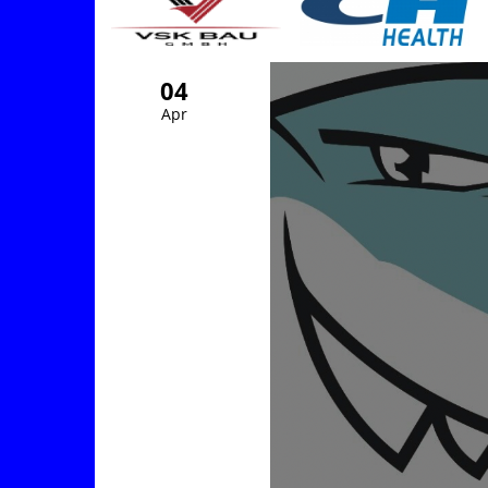
04
Apr