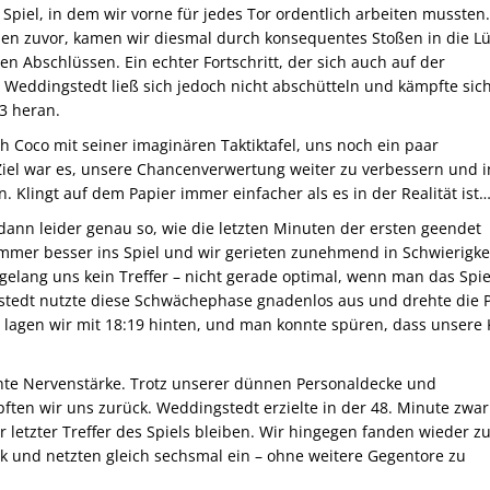
Spiel, in dem wir vorne für jedes Tor ordentlich arbeiten mussten
len zuvor, kamen wir diesmal durch konsequentes Stoßen in die L
en Abschlüssen. Ein echter Fortschritt, der sich auch auf der
. Weddingstedt ließ sich jedoch nicht abschütteln und kämpfte sich
13 heran.
h Coco mit seiner imaginären Taktiktafel, uns noch ein paar
el war es, unsere Chancenverwertung weiter zu verbessern und i
 Klingt auf dem Papier immer einfacher als es in der Realität ist
dann leider genau so, wie die letzten Minuten der ersten geendet
mmer besser ins Spiel und wir gerieten zunehmend in Schwierigke
elang uns kein Treffer – nicht gerade optimal, wenn man das Spie
edt nutzte diese Schwächephase gnadenlos aus und drehte die P
ch lagen wir mit 18:19 hinten, und man konnte spüren, dass unsere 
te Nervenstärke. Trotz unserer dünnen Personaldecke und
ten wir uns zurück. Weddingstedt erzielte in der 48. Minute zwa
hr letzter Treffer des Spiels bleiben. Wir hingegen fanden wieder z
k und netzten gleich sechsmal ein – ohne weitere Gegentore zu