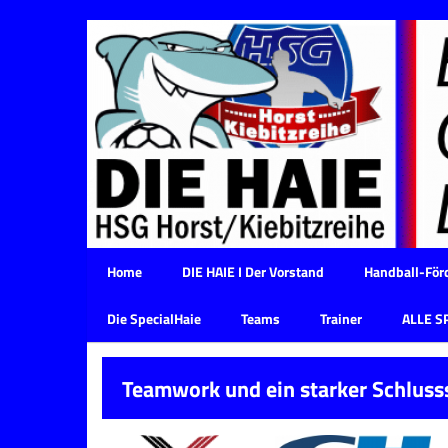
Home
DIE HAIE I Der Vorstand
Handball-Förd
Die SpecialHaie
Teams
Trainer
ALLE S
Teamwork und ein starker Schluss