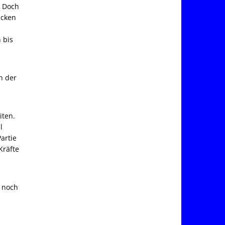
. Doch
ücken
 bis
n der
…
iten.
l
artie
Kräfte
r noch
u