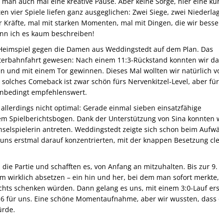
man auch mal eine kreative Pause. Aber keine Sorge, hier eine ku
n vier Spiele liefen ganz ausgeglichen: Zwei Siege, zwei Niederla
r Kräfte, mal mit starken Momenten, mal mit Dingen, die wir besse
nn ich es kaum beschreiben!
Heimspiel gegen die Damen aus Weddingstedt auf dem Plan. Das
hterbahnfahrt gewesen: Nach einem 11:3-Rückstand konnten wir d
en und mit einem Tor gewinnen. Dieses Mal wollten wir natürlich v
 solches Comeback ist zwar schön fürs Nervenkitzel-Level, aber fü
t unbedingt empfehlenswert.
llerdings nicht optimal: Gerade einmal sieben einsatzfähige
em Spielberichtsbogen. Dank der Unterstützung von Sina konnten 
selspielerin antreten. Weddingstedt zeigte sich schon beim Auf
uns erstmal darauf konzentrierten, mit der knappen Besetzung cl
n die Partie und schafften es, von Anfang an mitzuhalten. Bis zur 9.
m wirklich absetzen – ein hin und her, bei dem man sofort merkte
chts schenken würden. Dann gelang es uns, mit einem 3:0-Lauf er
 9:6 für uns. Eine schöne Momentaufnahme, aber wir wussten, dass
ürde.