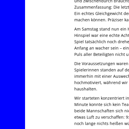
und zwischendurch braucht 
Zusammenfassung: Die letzte
Ein echtes Gleichgewicht de
machen können. Präziser ka
Am Samstag stand nun ein 
Hinspiel war eine echte Ac
Spiel tatsächlich noch dreh
Anfang an wacher sein – ein
Puls aller Beteiligten nich
Die Voraussetzungen waren a
Spielerinnen standen auf d
immerhin mit einer Auswech
hochmotiviert, während wir 
haushalten.
Wir starteten konzentriert i
Minute konnte sich kein Tea
beide Mannschaften sich ni
etwas Luft zu verschaffen:
noch lange nichts heißen w