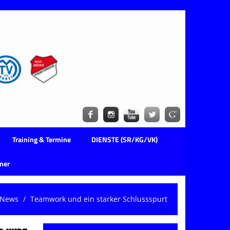
Training & Termine
DIENSTE (SR/KG/VK)
ner
News
Teamwork und ein starker Schlussspurt