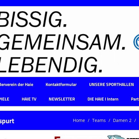
erverein der Haie
Kontaktformular
UNSERE SPORTHALLEN
PIELE
HAIE TV
NEWSLETTER
DIE HAIE I Intern
Part
spurt
Home
Teams
Damen 2