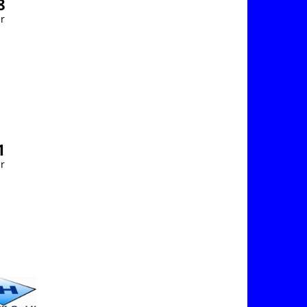
8
r
1
r