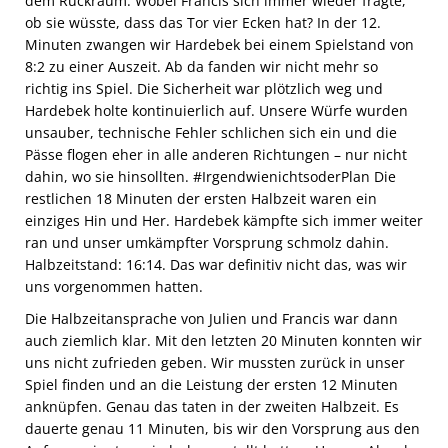
dem Rückraum. Wobei Francis sich immer wieder fragte,
ob sie wüsste, dass das Tor vier Ecken hat? In der 12.
Minuten zwangen wir Hardebek bei einem Spielstand von
8:2 zu einer Auszeit. Ab da fanden wir nicht mehr so
richtig ins Spiel. Die Sicherheit war plötzlich weg und
Hardebek holte kontinuierlich auf. Unsere Würfe wurden
unsauber, technische Fehler schlichen sich ein und die
Pässe flogen eher in alle anderen Richtungen – nur nicht
dahin, wo sie hinsollten. #IrgendwienichtsoderPlan Die
restlichen 18 Minuten der ersten Halbzeit waren ein
einziges Hin und Her. Hardebek kämpfte sich immer weiter
ran und unser umkämpfter Vorsprung schmolz dahin.
Halbzeitstand: 16:14. Das war definitiv nicht das, was wir
uns vorgenommen hatten.
Die Halbzeitansprache von Julien und Francis war dann
auch ziemlich klar. Mit den letzten 20 Minuten konnten wir
uns nicht zufrieden geben. Wir mussten zurück in unser
Spiel finden und an die Leistung der ersten 12 Minuten
anknüpfen. Genau das taten in der zweiten Halbzeit. Es
dauerte genau 11 Minuten, bis wir den Vorsprung aus den