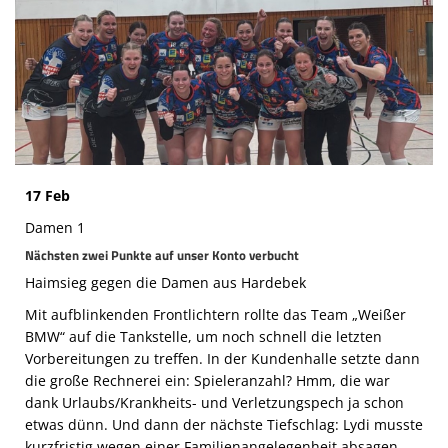
Die SpecialHaie
Teams
Trainer
ALLE SPIELE
HAIE TV
17 Feb
NEWSLETTER
Damen 1
Nächsten zwei Punkte auf unser Konto verbucht
DIE HAIE I Intern
Haimsieg gegen die Damen aus Hardebek
Partner
Mit aufblinkenden Frontlichtern rollte das Team „Weißer
BMW“ auf die Tankstelle, um noch schnell die letzten
Vorbereitungen zu treffen. In der Kundenhalle setzte dann
die große Rechnerei ein: Spieleranzahl? Hmm, die war
dank Urlaubs/Krankheits- und Verletzungspech ja schon
etwas dünn. Und dann der nächste Tiefschlag: Lydi musste
kurzfristig wegen einer Familienangelegenheit absagen