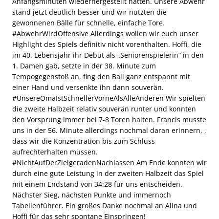
Anfangsminuten wiederhergestellt hatten. Unsere Abwehr
stand jetzt deutlich besser und wir nutzten die
gewonnenen Bälle für schnelle, einfache Tore.
#AbwehrWirdOffensive Allerdings wollen wir euch unser
Highlight des Spiels definitiv nicht vorenthalten. Hoffi, die
im 40. Lebensjahr ihr Debüt als „Seniorenspielerin“ in den
1. Damen gab, setzte in der 38. Minute zum
Tempogegenstoß an, fing den Ball ganz entspannt mit
einer Hand und versenkte ihn dann souverän.
#UnsereOmaIstSchnellerVorneAlsAlleAnderen Wir spielten
die zweite Halbzeit relativ souverän runter und konnten
den Vorsprung immer bei 7-8 Toren halten. Francis musste
uns in der 56. Minute allerdings nochmal daran erinnern, ,
dass wir die Konzentration bis zum Schluss
aufrechterhalten müssen.
#NichtAufDerZielgeradenNachlassen Am Ende konnten wir
durch eine gute Leistung in der zweiten Halbzeit das Spiel
mit einem Endstand von 34:28 für uns entscheiden.
Nächster Sieg, nächsten Punkte und immernoch
Tabellenführer. Ein großes Danke nochmal an Alina und
Hoffi für das sehr spontane Einspringen!