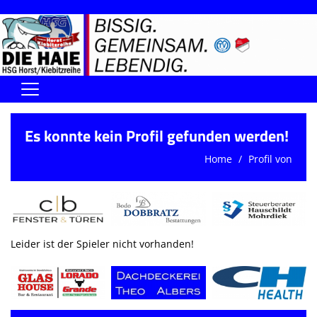
Home
Es konnte kein Profil gefunden werden!
DIE HAIE I Der Vorstand
Home
Profil von
Handball-Förderverein der Haie
Kontaktformular
UNSERE SPORTHALLEN
Leider ist der Spieler nicht vorhanden!
Training & Termine
DIENSTE (SR/KG/VK)