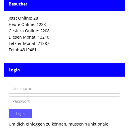
Besucher
Die SpecialHaie
Teams
Jetzt Online: 28
Heute Online: 1228
Trainer
Gestern Online: 2208
Diesen Monat: 13210
ALLE SPIELE
Letzter Monat: 71387
Total: 4319481
HAIE TV
NEWSLETTER
Login
DIE HAIE I Intern
Partner
Um dich einloggen zu können, müssen 'Funktionale