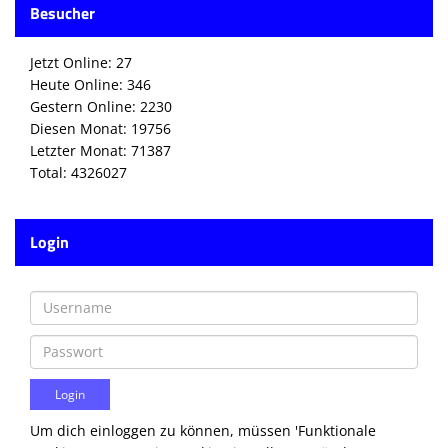
Besucher
Die SpecialHaie
Teams
Jetzt Online: 27
Heute Online: 346
Trainer
Gestern Online: 2230
Diesen Monat: 19756
ALLE SPIELE
Letzter Monat: 71387
Total: 4326027
HAIE TV
NEWSLETTER
Login
DIE HAIE I Intern
Partner
Um dich einloggen zu können, müssen 'Funktionale