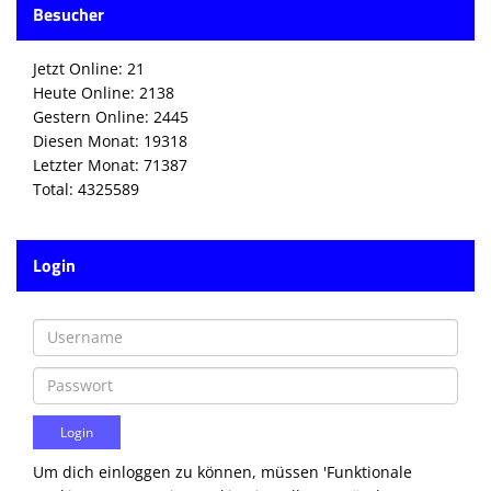
Besucher
Die SpecialHaie
Teams
Jetzt Online: 21
Heute Online: 2138
Trainer
Gestern Online: 2445
Diesen Monat: 19318
ALLE SPIELE
Letzter Monat: 71387
Total: 4325589
HAIE TV
NEWSLETTER
Login
DIE HAIE I Intern
Partner
Um dich einloggen zu können, müssen 'Funktionale