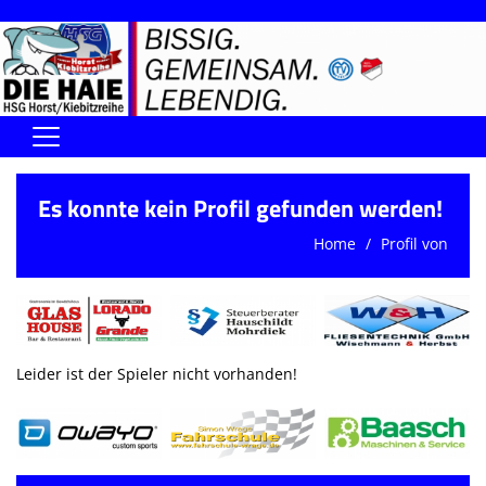
Home
Es konnte kein Profil gefunden werden!
DIE HAIE I Der Vorstand
Home
Profil von
Handball-Förderverein der Haie
Kontaktformular
UNSERE SPORTHALLEN
Leider ist der Spieler nicht vorhanden!
Training & Termine
DIENSTE (SR/KG/VK)