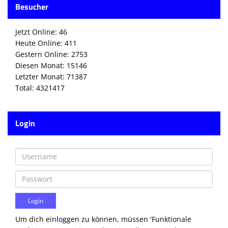
Besucher
Die SpecialHaie
Teams
Jetzt Online: 46
Heute Online: 411
Trainer
Gestern Online: 2753
Diesen Monat: 15146
ALLE SPIELE
Letzter Monat: 71387
Total: 4321417
HAIE TV
NEWSLETTER
Login
DIE HAIE I Intern
Partner
Um dich einloggen zu können, müssen 'Funktionale