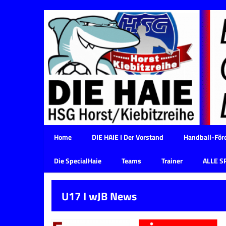
Home
DIE HAIE I Der Vorstand
Handball-Förd
Die SpecialHaie
Teams
Trainer
ALLE S
U17 I wJB News