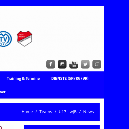
Training & Termine
DIENSTE (SR/KG/VK)
ner
Home
Teams
U17 I wJB
News