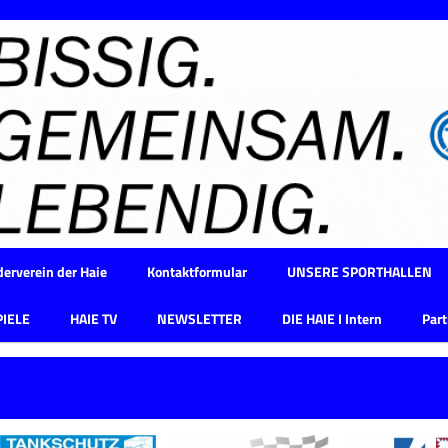
erverein der Haie
Kontaktformular
UNSERE SPORTHALLEN
PIELE
HAIE TV
NEWSLETTER
DIE HAIE I Intern
Part