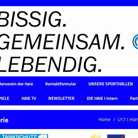
erverein der Haie
Kontaktformular
UNSERE SPORTHALLEN
PIELE
HAIE TV
NEWSLETTER
DIE HAIE I Intern
Part
rie
Home
U17 I män