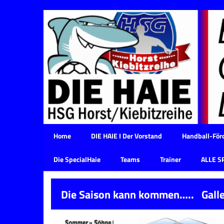
Home
DIE HAIE I Der Vorstand
Handball-Förd
Die SpecialHaie
Teams
Trainer
ALLE S
Die Saison kann kommen….. Galle