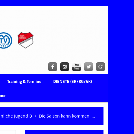
Training & Termine
DIENSTE (SR/KG/VK)
ner
nliche Jugend B
Die Saison kann kommen…..