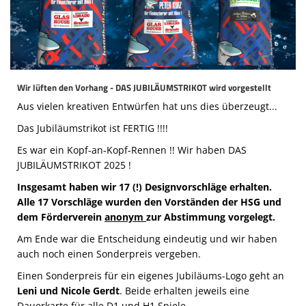
Die SpecialHaie
Teams
Trainer
Wir lüften den Vorhang - DAS JUBILÄUMSTRIKOT wird vorgestellt
ALLE SPIELE
Aus vielen kreativen Entwürfen hat uns dies überzeugt...
HAIE TV
Das Jubiläumstrikot ist FERTIG !!!!
Es war ein Kopf-an-Kopf-Rennen !! Wir haben DAS
NEWSLETTER
JUBILÄUMSTRIKOT 2025 !
DIE HAIE I Intern
Insgesamt haben wir 17 (!) Designvorschläge erhalten.
Alle 17 Vorschläge wurden den Vorständen der HSG und
Partner
dem Förderverein
anonym
zur Abstimmung vorgelegt.
Am Ende war die Entscheidung eindeutig und wir haben
auch noch einen Sonderpreis vergeben.
Einen Sonderpreis für ein eigenes Jubiläums-Logo geht an
Leni und Nicole Gerdt
. Beide erhalten jeweils eine
Dauerkarte für alle D1 und H1 Spiele.