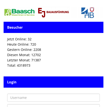
Die SpecialHaie
Teams
Trainer
Besucher
ALLE SPIELE
Jetzt Online: 32
HAIE TV
Heute Online: 720
Gestern Online: 2208
NEWSLETTER
Diesen Monat: 12702
Letzter Monat: 71387
DIE HAIE I Intern
Total: 4318973
Partner
Login