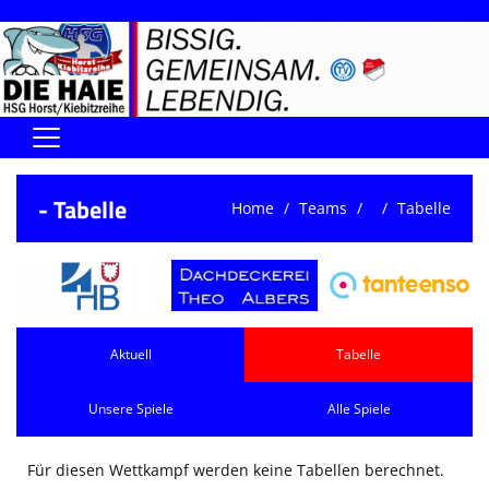
Home
- Tabelle
Home
Teams
Tabelle
DIE HAIE I Der Vorstand
Handball-Förderverein der Haie
Kontaktformular
Aktuell
Tabelle
UNSERE SPORTHALLEN
Unsere Spiele
Alle Spiele
Training & Termine
DIENSTE (SR/KG/VK)
Für diesen Wettkampf werden keine Tabellen berechnet.