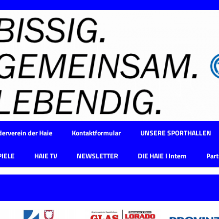
erverein der Haie
Kontaktformular
UNSERE SPORTHALLEN
PIELE
HAIE TV
NEWSLETTER
DIE HAIE I Intern
Part