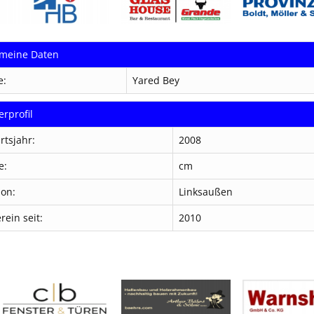
emeine Daten
e:
Yared Bey
erprofil
rtsjahr:
2008
e:
cm
ion:
Linksaußen
rein seit:
2010