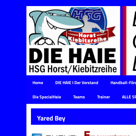
Home
DIE HAIE I Der Vorstand
Handball-Förd
Die SpecialHaie
Teams
Trainer
ALLE S
Yared Bey