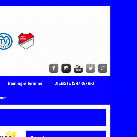
Training & Termine
DIENSTE (SR/KG/VK)
ner