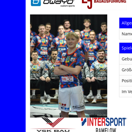
Allg
Nam
Spiel
Gebu
Größ
Posit
Im Ve