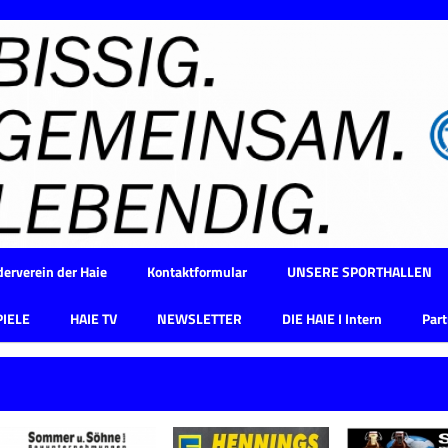
erverein der Haie
Kontaktformular
UNSERE SPORTHALLEN
PIELE
HAIE TV
NEWSLETTER
DIE HAIE I Intern
Part