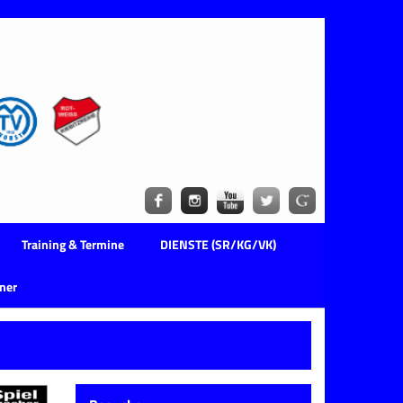
Training & Termine
DIENSTE (SR/KG/VK)
ner