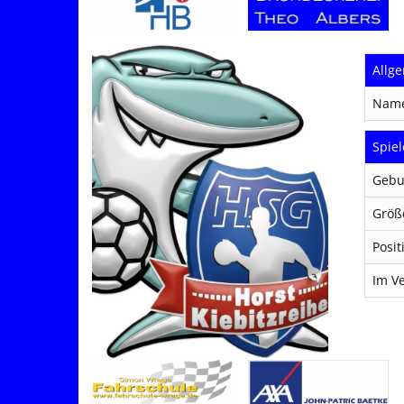
Allg
Nam
Spiel
Gebu
Größ
Posit
Im Ve