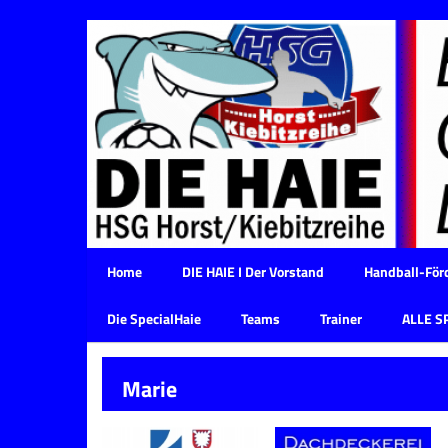
Home
DIE HAIE I Der Vorstand
Handball-Förd
Die SpecialHaie
Teams
Trainer
ALLE S
Marie