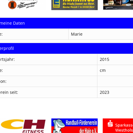
emeine Daten
e:
Marie
erprofil
rtsjahr:
2015
e:
cm
ion:
rein seit:
2023