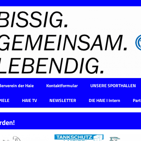
erverein der Haie
Kontaktformular
UNSERE SPORTHALLEN
PIELE
HAIE TV
NEWSLETTER
DIE HAIE I Intern
Part
rden!