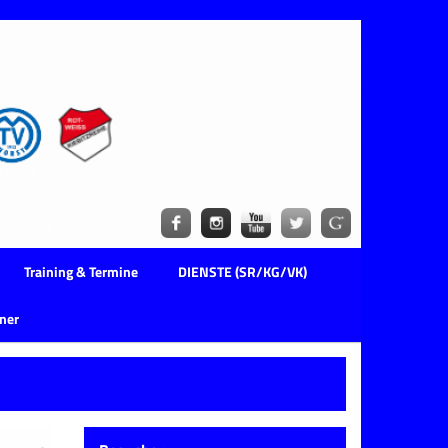
Training & Termine
DIENSTE (SR/KG/VK)
ner