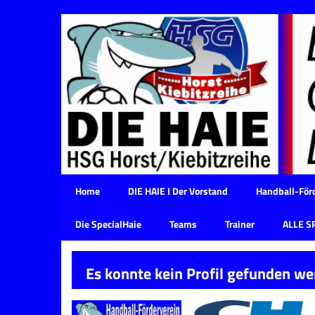
Home
DIE HAIE I Der Vorstand
Handball-Förd
Die SpecialHaie
Teams
Trainer
ALLE S
Es konnte kein Profil gefunden we