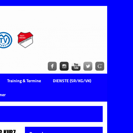
Training & Termine
DIENSTE (SR/KG/VK)
ner