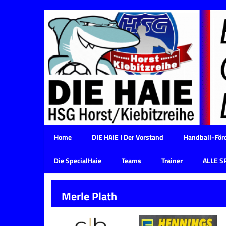
Home
DIE HAIE I Der Vorstand
Handball-Förd
Die SpecialHaie
Teams
Trainer
ALLE S
Merle Plath