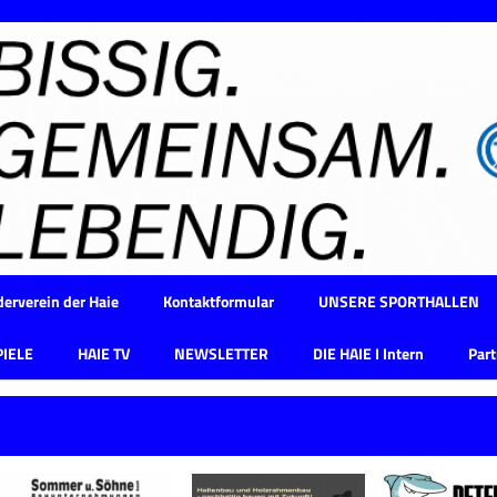
erverein der Haie
Kontaktformular
UNSERE SPORTHALLEN
PIELE
HAIE TV
NEWSLETTER
DIE HAIE I Intern
Part