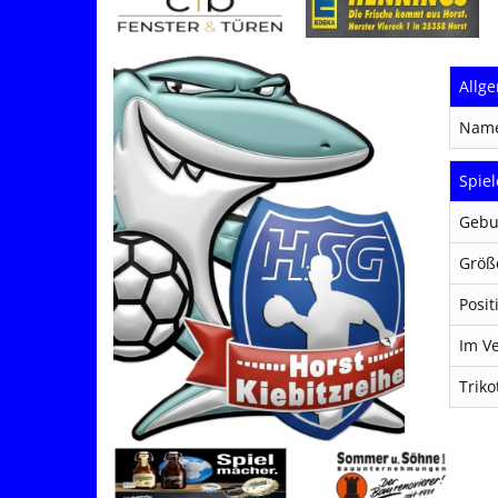
Allg
Nam
Spiel
Gebu
Größ
Posit
Im Ve
Trik