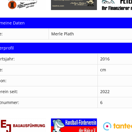
emeine Daten
e:
Merle Plath
erprofil
rtsjahr:
2016
e:
cm
ion:
rein seit:
2022
otnummer:
6