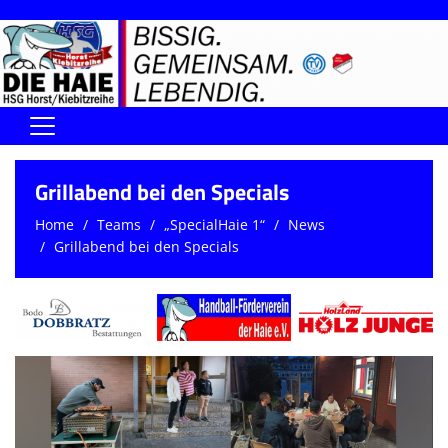
Home
Grillabend bei den Specials
DIE HAIE I Der Vorstand
Home
Teams
„SpecialHaie 1“
News
Grillabend bei den Specials
Handball-Förderverein der Haie
Kontaktformular
UNSERE SPORTHALLEN
Training & Termine
DIENSTE (SR/KG/VK)