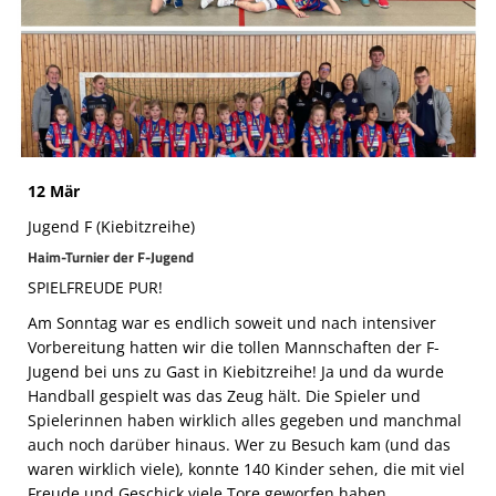
Die SpecialHaie
Teams
Trainer
ALLE SPIELE
12 Mär
HAIE TV
Jugend F (Kiebitzreihe)
NEWSLETTER
Haim-Turnier der F-Jugend
SPIELFREUDE PUR!
DIE HAIE I Intern
Am Sonntag war es endlich soweit und nach intensiver
Partner
Vorbereitung hatten wir die tollen Mannschaften der F-
Jugend bei uns zu Gast in Kiebitzreihe! Ja und da wurde
Handball gespielt was das Zeug hält. Die Spieler und
Spielerinnen haben wirklich alles gegeben und manchmal
auch noch darüber hinaus. Wer zu Besuch kam (und das
waren wirklich viele), konnte 140 Kinder sehen, die mit viel
Freude und Geschick viele Tore geworfen haben