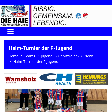
Home
Haim-Turnier der F-Jugend
DIE HAIE I Der Vorstand
Home
Teams
Jugend F (Kiebitzreihe)
News
Haim-Turnier der F-Jugend
Handball-Förderverein der Haie
Kontaktformular
UNSERE SPORTHALLEN
Training & Termine
DIENSTE (SR/KG/VK)