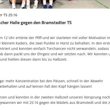
r TS 25:16
scher Halle gegen den Bramstedter TS
m 12 Uhr
ertönte der Pfiff und wir starteten mit voller Motivation i
tz kleinem Kaders, die zwei Punkte in Horst zu behalten. In den ers
triert und konnten einfach Torchancen nicht verwandeln, sodass 
Ab dann packt uns der Ehrgeiz und wir setzten nach. Wir konnten 
und hielten diesen dann bis zu Halbzeit.
ge: mehr Konzentration bei den Pässen, schnell in der Abwehr
eibehalten und auf keinen Fall den Kopf hängen lassen!
zen und konnten in der zweiten Halbzeit unseren Vorsprung noc
ewannen wir mit 25:16 gegen die Mädels aus Bramstedt und die 