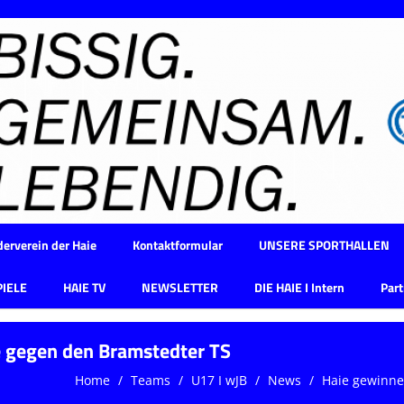
erverein der Haie
Kontaktformular
UNSERE SPORTHALLEN
PIELE
HAIE TV
NEWSLETTER
DIE HAIE I Intern
Part
e gegen den Bramstedter TS
Home
Teams
U17 I wJB
News
Haie gewinne