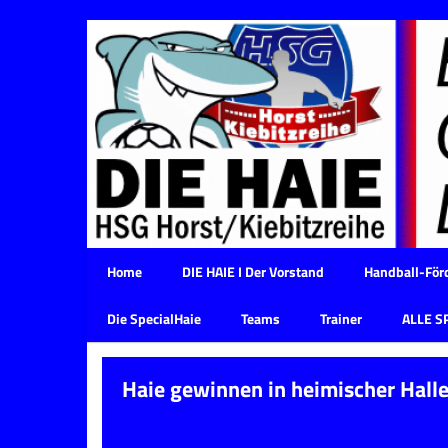
Home
DIE HAIE I Der Vorstand
Handball-Förd
Die SpecialHaie
Teams
Trainer
ALLE S
Haie gewinnen in heimischer Hall