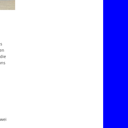
ns
ten
die
uns
h
zwei