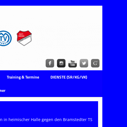
Training & Termine
DIENSTE (SR/KG/VK)
ner
n in heimischer Halle gegen den Bramstedter TS