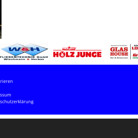
trieren
essum
schutzerklärung