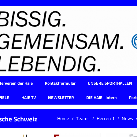
erverein der Haie
Kontaktformular
UNSERE SPORTHALLEN
PIELE
HAIE TV
NEWSLETTER
DIE HAIE I Intern
Part
sche Schweiz
Home
Teams
Herren 1
News