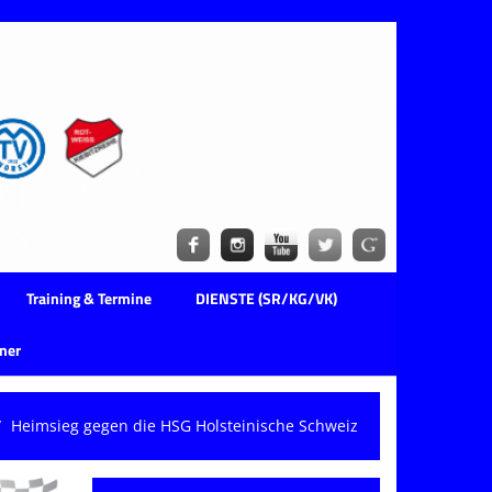
Training & Termine
DIENSTE (SR/KG/VK)
ner
Heimsieg gegen die HSG Holsteinische Schweiz