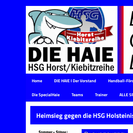
Home
DIE HAIE I Der Vorstand
Handball-Förd
Die SpecialHaie
Teams
Trainer
ALLE S
Heimsieg gegen die HSG Holsteini