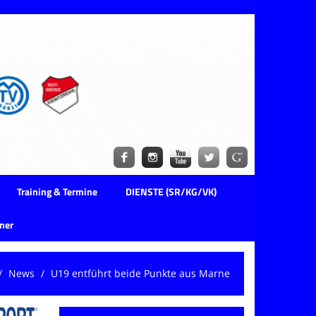
Training & Termine
DIENSTE (SR/KG/VK)
ner
News
U19 entführt beide Punkte aus Marne