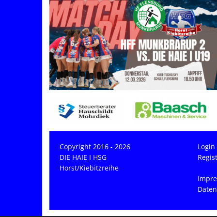
Copyright 2016 - 2026
Login
DIE HAIE I HSG
Regis
Horst/Kiebitzreihe
Impr
Daten