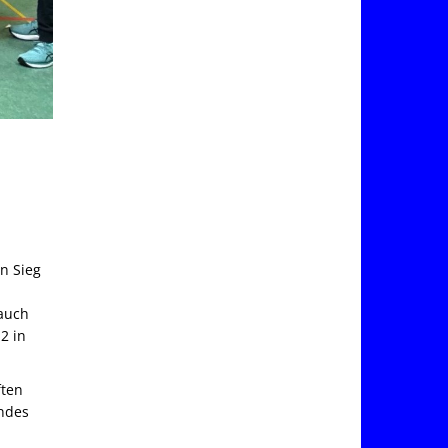
en Sieg
 auch
2 in
ften
endes