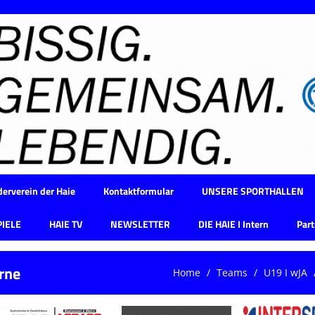
erverein der Haie
Kontaktformular
UNSERE SPORTHALLEN
PIELE
HAIE TV
NEWSLETTER
DIE HAIE I Intern
Part
rne
Home
Teams
U19 I wJA