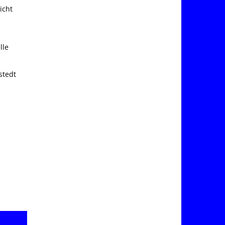
icht
lle
stedt
,