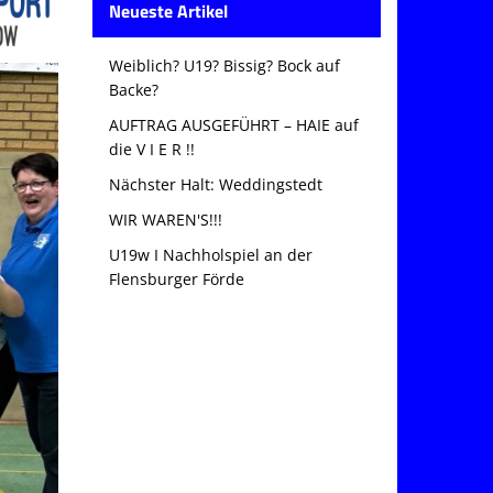
Neueste Artikel
Weiblich? U19? Bissig? Bock auf
Backe?
AUFTRAG AUSGEFÜHRT – HAIE auf
die V I E R !!
Nächster Halt: Weddingstedt
WIR WAREN'S!!!
U19w I Nachholspiel an der
Flensburger Förde