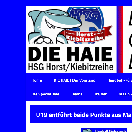
Home
DIE HAIE I Der Vorstand
Handball-Förd
Die SpecialHaie
Teams
Trainer
ALLE S
U19 entführt beide Punkte aus Ma