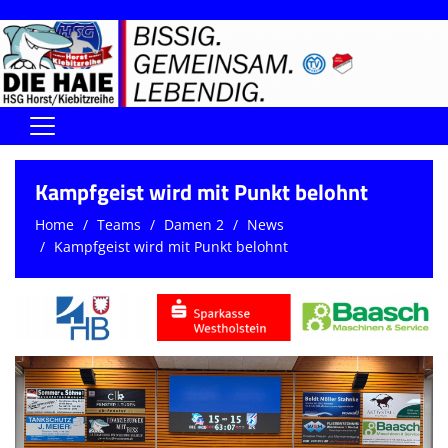
Home
Kampfgeist wird mit Punkt belohnt
DIE HAIE I Der Vorstand
Home
Teams
Damen 2
News
Kampfgeist wird mit Punkt belohnt
Handball-Förderverein der Haie
Kontaktformular
UNSERE SPORTHALLEN
Training & Termine
DIENSTE (SR/KG/VK)