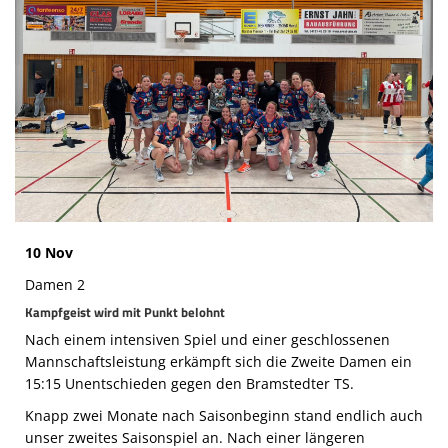
Die SpecialHaie
Teams
Trainer
ALLE SPIELE
HAIE TV
NEWSLETTER
10 Nov
DIE HAIE I Intern
Damen 2
Partner
Kampfgeist wird mit Punkt belohnt
Nach einem intensiven Spiel und einer geschlossenen
Mannschaftsleistung erkämpft sich die Zweite Damen ein
15:15 Unentschieden gegen den Bramstedter TS.
Knapp zwei Monate nach Saisonbeginn stand endlich auch
unser zweites Saisonspiel an. Nach einer längeren