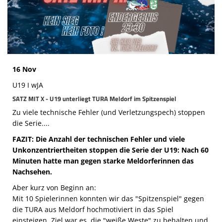
Die SpecialHaie
Teams
Trainer
ALLE SPIELE
16 Nov
U19 I wJA
HAIE TV
SATZ MIT X - U19 unterliegt TURA Meldorf im Spitzenspiel
NEWSLETTER
Zu viele technische Fehler (und Verletzungspech) stoppen
die Serie....
DIE HAIE I Intern
FAZIT: Die Anzahl der technischen Fehler und viele
Unkonzentriertheiten stoppen die Serie der U19: Nach 60
Partner
Minuten hatte man gegen starke Meldorferinnen das
Nachsehen.
Aber kurz von Beginn an:
Mit 10 Spielerinnen konnten wir das "Spitzenspiel" gegen
die TURA aus Meldorf hochmotiviert in das Spiel
einsteigen. Ziel war es, die "weiße Weste" zu behalten und