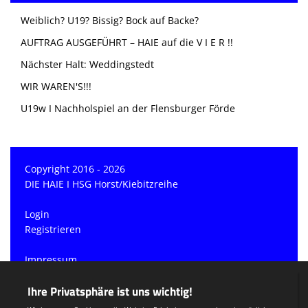
Weiblich? U19? Bissig? Bock auf Backe?
AUFTRAG AUSGEFÜHRT – HAIE auf die V I E R !!
Nächster Halt: Weddingstedt
WIR WAREN'S!!!
U19w I Nachholspiel an der Flensburger Förde
Copyright 2016 - 2026
DIE HAIE I HSG Horst/Kiebitzreihe
Login
Registrieren
Impressum
Datenschutzerklärung
Teamsports 2