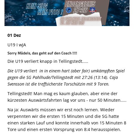
Die SpecialHaie
Teams
Trainer
01 Dez
ALLE SPIELE
U19 I wJA
Sorry Mädels, das geht auf den Coach !!!!
HAIE TV
Die U19 verliert knapp in Tellingstedt.....
NEWSLETTER
Die U19 verliert in in einem hart (aber fair) umkämpften Spiel
gegen die SG Pahlhude/Tellingstedt mit 27:26 (13:14).
Caja
DIE HAIE I Intern
Svensson ist die treffsicherste Torschützin mit 9 Toren.
Partner
Tellingstedt! Man mag es kaum glauben, aber eine der
kürzesten Auswärtsfahrten lag vor uns - nur 50 Minuten.....
Na ja: Auswärts müssen wir erst noch lernen. Wieder
verpennten wir die ersten 15 Minuten und die SG hatte
einen starken Lauf und konnte innerhalb von 15 Minuten 8
Tore und einen ersten Vorsprung von 8:4 herausspielen.