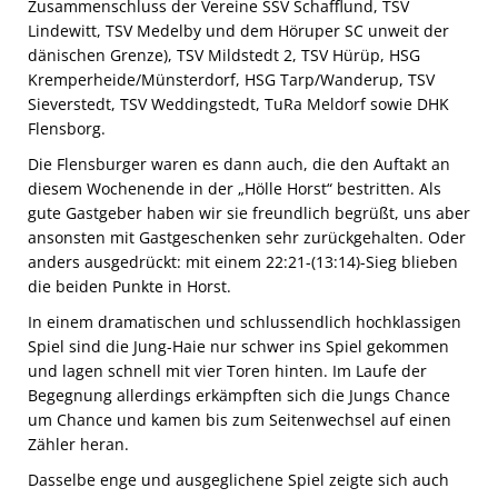
Zusammenschluss der Vereine
SSV Schafflund, TSV
Lindewitt, TSV Medelby und dem Höruper SC unweit der
dänischen Grenze), TSV Mildstedt 2, TSV Hürüp, HSG
Kremperheide/Münsterdorf, HSG Tarp/Wanderup, TSV
Sieverstedt, TSV Weddingstedt, TuRa Meldorf sowie DHK
Flensborg.
Die Flensburger waren es dann auch, die den Auftakt an
diesem Wochenende in der „Hölle Horst“ bestritten. Als
gute Gastgeber haben wir sie freundlich begrüßt, uns aber
ansonsten mit Gastgeschenken sehr zurückgehalten. Oder
anders ausgedrückt: mit einem 22:21-(13:14)-Sieg blieben
die beiden Punkte in Horst.
In einem dramatischen und schlussendlich hochklassigen
Spiel sind die Jung-Haie nur schwer ins Spiel gekommen
und lagen schnell mit vier Toren hinten. Im Laufe der
Begegnung allerdings erkämpften sich die Jungs Chance
um Chance und kamen bis zum Seitenwechsel auf einen
Zähler heran.
Dasselbe enge und ausgeglichene Spiel zeigte sich auch