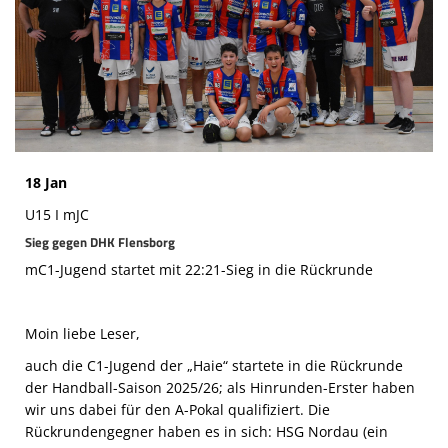
Die SpecialHaie
Teams
Trainer
ALLE SPIELE
HAIE TV
18 Jan
U15 I mJC
NEWSLETTER
Sieg gegen DHK Flensborg
DIE HAIE I Intern
mC1-Jugend startet mit 22:21-Sieg in die Rückrunde
Partner
Moin liebe Leser,
auch die C1-Jugend der „Haie“ startete in die Rückrunde
der Handball-Saison 2025/26; als Hinrunden-Erster haben
wir uns dabei für den A-Pokal qualifiziert. Die
Rückrundengegner haben es in sich: HSG Nordau (ein