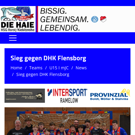
Home
Sieg gegen DHK Flensborg
DIE HAIE I Der Vorstand
Home
Teams
U15 I mJC
News
Sieg gegen DHK Flensborg
Handball-Förderverein der Haie
Kontaktformular
UNSERE SPORTHALLEN
Training & Termine
DIENSTE (SR/KG/VK)