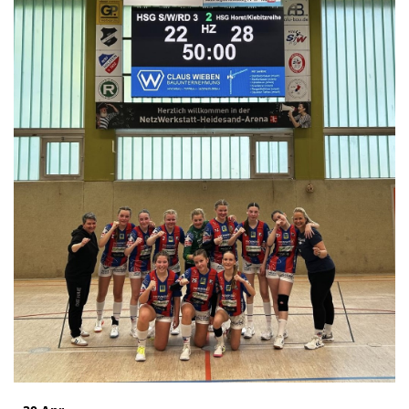
Die SpecialHaie
Teams
Trainer
ALLE SPIELE
HAIE TV
NEWSLETTER
DIE HAIE I Intern
Partner