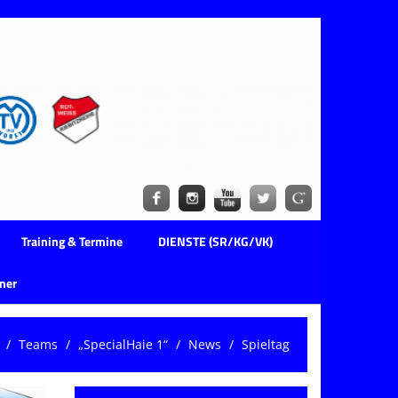
Training & Termine
DIENSTE (SR/KG/VK)
ner
Teams
„SpecialHaie 1“
News
Spieltag