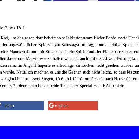
ie 2 am 18.1.
 Kiel, um das gegen dort beheimatete Inklusionsteam Kieler Förde sowie
Handi
 der ungewöhnlichen Spielzeit am Samstagvormittag, konnten einige Spieler n
r eine Mannschaft und mit Steven stand ein Spieler auf der Platte, der seinen er
elten Jason und Marvin was zu halten war
und auch mit der Abwehrleistung kon
en sein. Im Angriff haperte es allerdings, da Lücken nicht gesehen wurden u
n wurde. Natürlich machten es uns die Gegn
er auch nicht leicht, so dass bis z
wir glücklich mit zwei Siegen
,
10:6 und 12:
10, im
Gepäck nach
Hause fahren
f den 23.2., denn dann haben beide Teams der Special Haie
HAImspiele
.
teilen
teilen