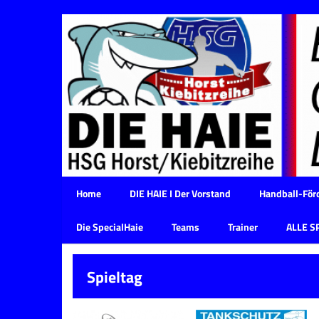
Home
DIE HAIE I Der Vorstand
Handball-Förd
Die SpecialHaie
Teams
Trainer
ALLE S
Spieltag