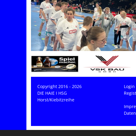
Copyright 2016 - 2026
Login
DIE HAIE I HSG
Regis
Horst/Kiebitzreihe
Impr
Daten