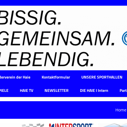
erverein der Haie
Kontaktformular
UNSERE SPORTHALLEN
PIELE
HAIE TV
NEWSLETTER
DIE HAIE I Intern
Part
Home