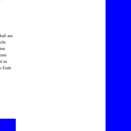
ball
aus
icht
sten
nten
nd zu
um Ende