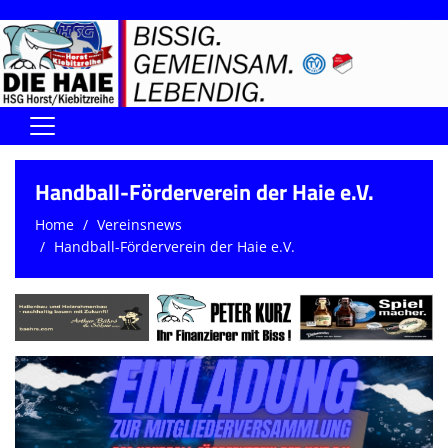
Home
Handball-Förderverein der Haie e.V.
DIE HAIE I Der Vorstand
Home
Vereinsnews
Handball-Förderverein der Haie e.V.
Handball-Förderverein der Haie
Kontaktformular
UNSERE SPORTHALLEN
Training & Termine
DIENSTE (SR/KG/VK)