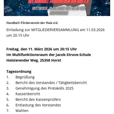
Die SpecialHaie
Teams
Handball-Förderverein der Haie e.V.
Trainer
Einladung zur MITGLIEDERVERSAMMLUNG am 11.03.2026
ALLE SPIELE
um 20.15 Uhr
HAIE TV
Freitag, den 11. März 2026 um 20:15 Uhr
Im Multifunktionsraum der Jacob-Struve-Schule
NEWSLETTER
Heisterender Weg, 25358 Horst
DIE HAIE I Intern
Tagesordnung
1. Begrüßung
Partner
2. Bericht des Vorstandes / Tätigkeitsbericht
3. Genehmigung des Protokolls 2025
4. Kassenbericht
5. Bericht des Kassenprüfers
6. Entlastung des Vorstandes
7. Wahlen