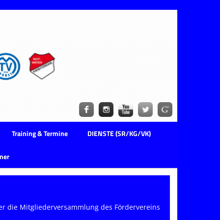
Training & Termine
DIENSTE (SR/KG/VK)
ner
er die Mitgliederversammlung des Fördervereins