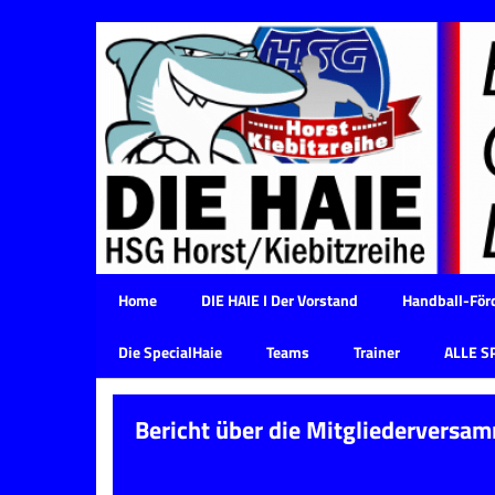
Home
DIE HAIE I Der Vorstand
Handball-Förd
Die SpecialHaie
Teams
Trainer
ALLE S
Bericht über die Mitgliederversa