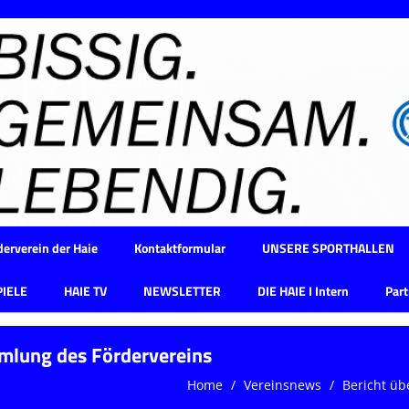
erverein der Haie
Kontaktformular
UNSERE SPORTHALLEN
PIELE
HAIE TV
NEWSLETTER
DIE HAIE I Intern
Part
mmlung des Fördervereins
Home
Vereinsnews
Bericht üb