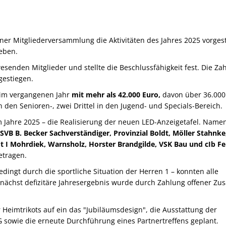
iner Mitgliederversammlung die Aktivitäten des Jahres 2025 vorgest
eben.
esenden Mitglieder und stellte die Beschlussfähigkeit fest. Die Zah
gestiegen.
 im vergangenen Jahr
mit mehr als 42.000 Euro,
davon über 36.000
in den Senioren-, zwei Drittel in den Jugend- und Specials-Bereich.
Jahre 2025 – die Realisierung der neuen LED-Anzeigetafel. Namen
VB B. Becker Sachverständiger, Provinzial Boldt, Möller Stahnke
t I Mohrdiek, Warnsholz, Horster Brandgilde, VSK Bau und cIb Fe
etragen.
dingt durch die sportliche Situation der Herren 1 – konnten alle
nächst defizitäre Jahresergebnis wurde durch Zahlung offener Zu
 Heimtrikots auf ein das "Jubiläumsdesign", die Ausstattung der
SG sowie die erneute Durchführung eines Partnertreffens geplant.