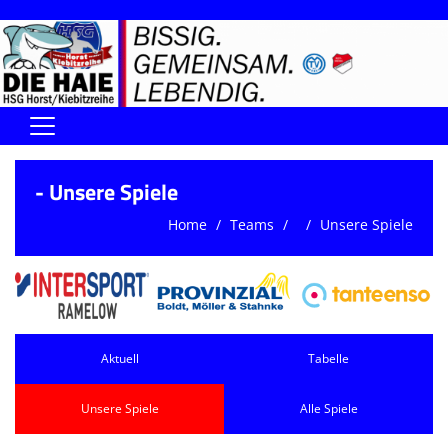
Home
- Unsere Spiele
DIE HAIE I Der Vorstand
Home
Teams
Unsere Spiele
Handball-Förderverein der Haie
Kontaktformular
UNSERE SPORTHALLEN
Aktuell
Tabelle
Training & Termine
Unsere Spiele
Alle Spiele
DIENSTE (SR/KG/VK)