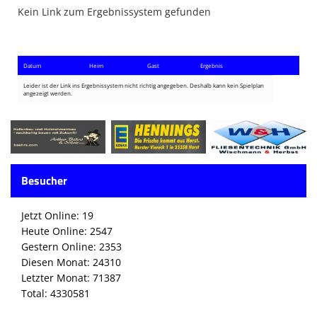
Die SpecialHaie
Kein Link zum Ergebnissystem gefunden
Teams
Trainer
Datum
Heim
Gast
Ergebnis
Leider ist der Link ins Ergebnissystem nicht richtig angegeben. Deshalb kann kein Spielplan
angezeigt werden.
ALLE SPIELE
HAIE TV
NEWSLETTER
Besucher
DIE HAIE I Intern
Jetzt Online: 19
Partner
Heute Online: 2547
Gestern Online: 2353
Diesen Monat: 24310
Letzter Monat: 71387
Total: 4330581