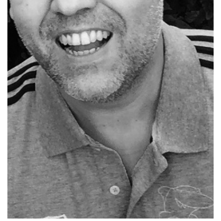
Die SpecialHaie
Teams
Trainer
ALLE SPIELE
HAIE TV
NEWSLETTER
DIE HAIE I Intern
Partner