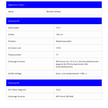
Allgemeine Daten
Name:
Michael Schwarz
Spielerprofil
Geburtsjahr:
1971
Größe:
180 cm
Position:
Abwehrspezialist
Im Verein seit:
1976
Trikotnummer:
77
Vorherige Vereine:
MTV Horst von 1913 e.V. SG Horst/Kiebitzreihe
(Jugend-SG) TSV Kremperheide HSG
Horst/Kiebitzreihe
Größte Erfolge:
Kreis- und Landesmeister 1986 :-)
Trainerprofil
Als Trainer tätig seit:
2022
Vorherige Vereine:
MTV Horst DIE HAIE