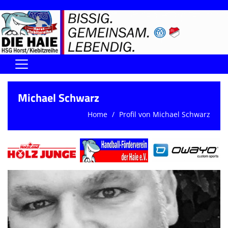
Home
Michael Schwarz
DIE HAIE I Der Vorstand
Home
Profil von Michael Schwarz
Handball-Förderverein der Haie
Kontaktformular
UNSERE SPORTHALLEN
Training & Termine
DIENSTE (SR/KG/VK)