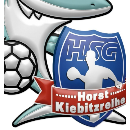
Die SpecialHaie
Teams
Trainer
ALLE SPIELE
HAIE TV
NEWSLETTER
DIE HAIE I Intern
Partner