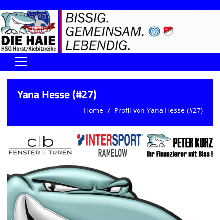
Home
Yana Hesse (#27)
DIE HAIE I Der Vorstand
Home
Profil von Yana Hesse (#27)
Handball-Förderverein der Haie
Kontaktformular
UNSERE SPORTHALLEN
Training & Termine
DIENSTE (SR/KG/VK)