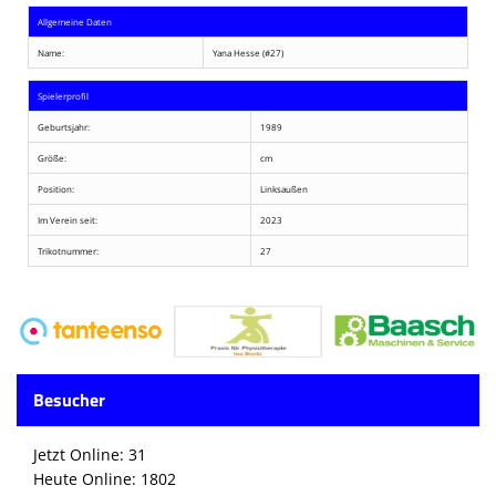
Allgemeine Daten
Name:
Yana Hesse (#27)
Spielerprofil
Geburtsjahr:
1989
Größe:
cm
Position:
Linksaußen
Im Verein seit:
2023
Trikotnummer:
27
Besucher
Jetzt Online: 31
Heute Online: 1802