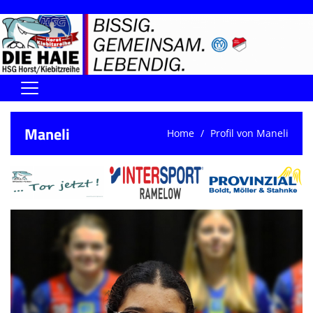
Home
Maneli
Home
Profil von Maneli
DIE HAIE I Der Vorstand
Handball-Förderverein der Haie
Kontaktformular
UNSERE SPORTHALLEN
Training & Termine
DIENSTE (SR/KG/VK)