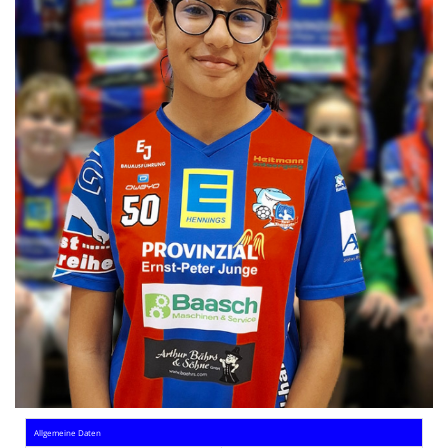
Die SpecialHaie
Teams
Trainer
ALLE SPIELE
HAIE TV
NEWSLETTER
DIE HAIE I Intern
Partner
Allgemeine Daten