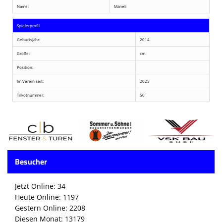
Name:
Maneli
Spielerprofil
Geburtsjahr:
2014
Größe:
cm
Position:
Im Verein seit:
2025
Trikotnummer:
50
Besucher
Jetzt Online: 34
Heute Online: 1197
Gestern Online: 2208
Diesen Monat: 13179