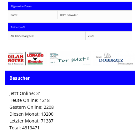
Allgemeine Daten
Name:
HaPe Schwider
Trainerprofil
Als Trainer tätig seit:
2025
Besucher
Jetzt Online: 31
Heute Online: 1218
Gestern Online: 2208
Diesen Monat: 13200
Letzter Monat: 71387
Total: 4319471