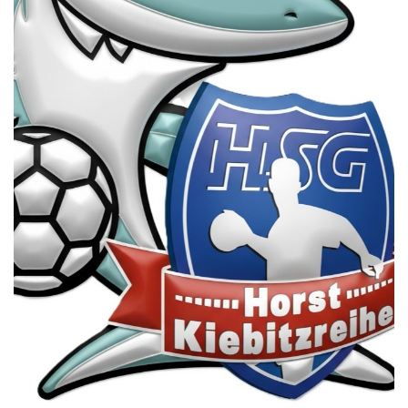
Die SpecialHaie
Teams
Trainer
ALLE SPIELE
HAIE TV
NEWSLETTER
DIE HAIE I Intern
Partner