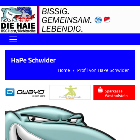
Home
HaPe Schwider
DIE HAIE I Der Vorstand
Home
Profil von HaPe Schwider
Handball-Förderverein der Haie
Kontaktformular
UNSERE SPORTHALLEN
Training & Termine
DIENSTE (SR/KG/VK)