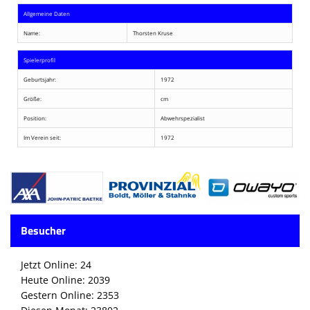
Allgemeine Daten
Name:
Thorsten Kruse
Spielerprofil
Geburtsjahr:
1972
Größe:
cm
Position:
Abwehrspezialist
Im Verein seit:
1972
Besucher
Jetzt Online: 24
Heute Online: 2039
Gestern Online: 2353