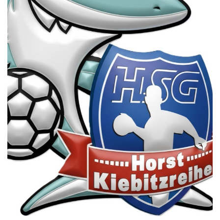
Die SpecialHaie
Teams
Trainer
ALLE SPIELE
HAIE TV
NEWSLETTER
DIE HAIE I Intern
Partner