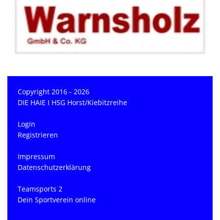
Copyright 2016 - 2026
DIE HAIE I HSG Horst/Kiebitzreihe
Login
Registrieren
Impressum
Datenschutzerklärung
Teamsports 2
Dein Sportverein online