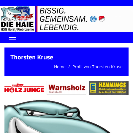
Home
Thorsten Kruse
DIE HAIE I Der Vorstand
Home
Profil von Thorsten Kruse
Handball-Förderverein der Haie
Kontaktformular
UNSERE SPORTHALLEN
Training & Termine
DIENSTE (SR/KG/VK)