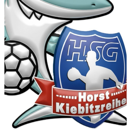
Die SpecialHaie
Teams
Trainer
ALLE SPIELE
HAIE TV
NEWSLETTER
DIE HAIE I Intern
Partner