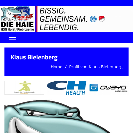
Home
Klaus Bielenberg
DIE HAIE I Der Vorstand
Home
Profil von Klaus Bielenberg
Handball-Förderverein der Haie
Kontaktformular
UNSERE SPORTHALLEN
Training & Termine
DIENSTE (SR/KG/VK)