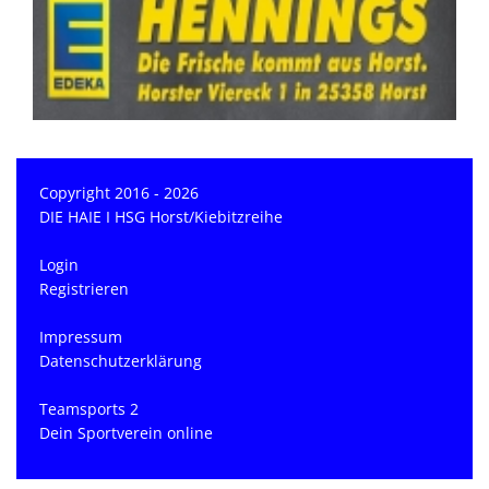
Copyright 2016 - 2026
DIE HAIE I HSG Horst/Kiebitzreihe
Login
Registrieren
Impressum
Datenschutzerklärung
Teamsports 2
Dein Sportverein online