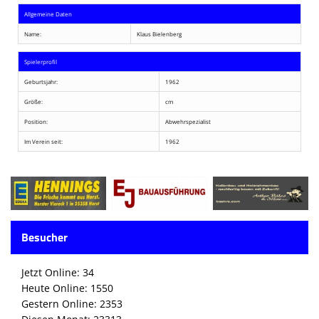
Allgemeine Daten
Name:
Klaus Bielenberg
Spielerprofil
Geburtsjahr:
1962
Größe:
cm
Position:
Abwehrspezialist
Im Verein seit:
1962
Besucher
Jetzt Online: 34
Heute Online: 1550
Gestern Online: 2353