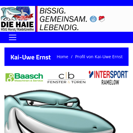
Home
Kai-Uwe Ernst
Home
Profil von Kai-Uwe Ernst
DIE HAIE I Der Vorstand
Handball-Förderverein der Haie
Kontaktformular
UNSERE SPORTHALLEN
Training & Termine
DIENSTE (SR/KG/VK)