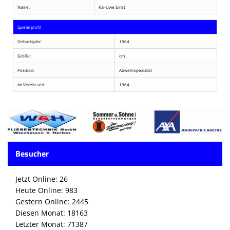
Name:
Kai-Uwe Ernst
Spielerprofil
Geburtsjahr:
1964
Größe:
cm
Position:
Abwehrspezialist
Im Verein seit:
1964
Besucher
Jetzt Online: 26
Heute Online: 983
Gestern Online: 2445
Diesen Monat: 18163
Letzter Monat: 71387