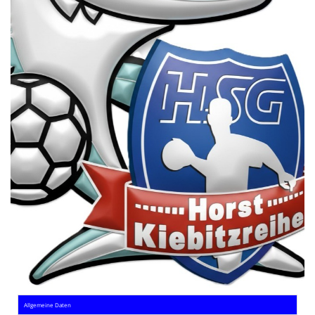
Die SpecialHaie
Teams
Trainer
ALLE SPIELE
HAIE TV
NEWSLETTER
DIE HAIE I Intern
Partner
Allgemeine Daten