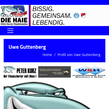
Home
Uwe Guttenberg
DIE HAIE I Der Vorstand
Home
Profil von Uwe Guttenberg
Handball-Förderverein der Haie
Kontaktformular
UNSERE SPORTHALLEN
Training & Termine
DIENSTE (SR/KG/VK)