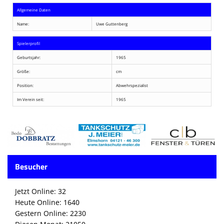
Allgemeine Daten
Name:
Uwe Guttenberg
Spielerprofil
Geburtsjahr:
1965
Größe:
cm
Position:
Abwehrspezialist
Im Verein seit:
1965
Besucher
Jetzt Online: 32
Heute Online: 1640
Gestern Online: 2230