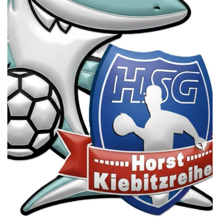
Die SpecialHaie
Teams
Trainer
ALLE SPIELE
HAIE TV
NEWSLETTER
DIE HAIE I Intern
Partner