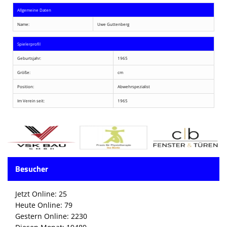
Allgemeine Daten
Name:
Uwe Guttenberg
Spielerprofil
Geburtsjahr:
1965
Größe:
cm
Position:
Abwehrspezialist
Im Verein seit:
1965
Besucher
Jetzt Online: 25
Heute Online: 79
Gestern Online: 2230