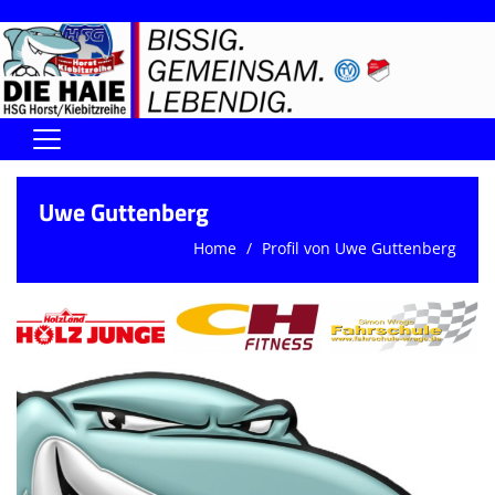
Home
Uwe Guttenberg
DIE HAIE I Der Vorstand
Home
Profil von Uwe Guttenberg
Handball-Förderverein der Haie
Kontaktformular
UNSERE SPORTHALLEN
Training & Termine
DIENSTE (SR/KG/VK)