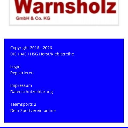
Copyright 2016 - 2026
DIE HAIE I HSG Horst/Kiebitzreihe
Login
Registrieren
Impressum
Datenschutzerklärung
Teamsports 2
Dein Sportverein online