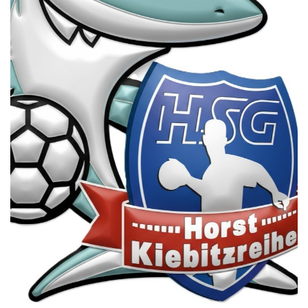
Die SpecialHaie
Teams
Trainer
ALLE SPIELE
HAIE TV
NEWSLETTER
DIE HAIE I Intern
Partner