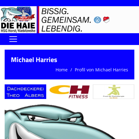
Home
Michael Harries
DIE HAIE I Der Vorstand
Home
Profil von Michael Harries
Handball-Förderverein der Haie
Kontaktformular
UNSERE SPORTHALLEN
Training & Termine
DIENSTE (SR/KG/VK)