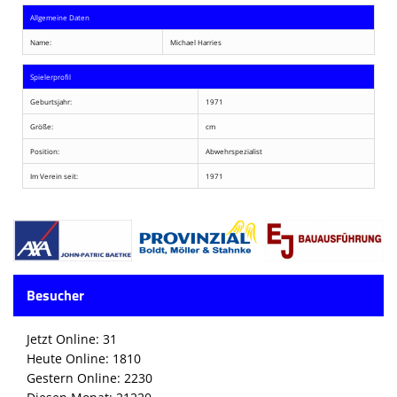
Allgemeine Daten
Name:
Michael Harries
Spielerprofil
Geburtsjahr:
1971
Größe:
cm
Position:
Abwehrspezialist
Im Verein seit:
1971
Besucher
Jetzt Online: 31
Heute Online: 1810
Gestern Online: 2230