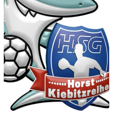
Die SpecialHaie
Teams
Trainer
ALLE SPIELE
HAIE TV
NEWSLETTER
DIE HAIE I Intern
Partner