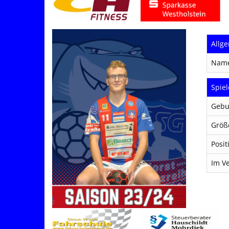
Allg
Nam
Spiel
Gebu
Größ
Posit
Im Ve