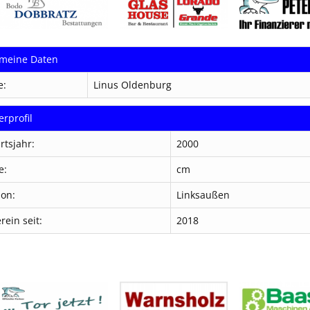
emeine Daten
e:
Linus Oldenburg
erprofil
rtsjahr:
2000
e:
cm
ion:
Linksaußen
rein seit:
2018