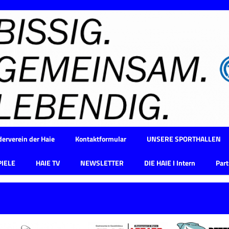
erverein der Haie
Kontaktformular
UNSERE SPORTHALLEN
PIELE
HAIE TV
NEWSLETTER
DIE HAIE I Intern
Part