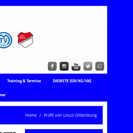
Training & Termine
DIENSTE (SR/KG/VK)
ner
Home
Profil von Linus Oldenburg