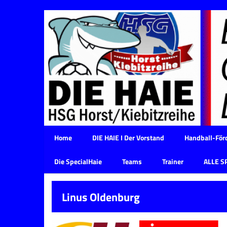
Home
DIE HAIE I Der Vorstand
Handball-Förd
Die SpecialHaie
Teams
Trainer
ALLE S
Linus Oldenburg