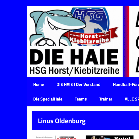
Home
DIE HAIE I Der Vorstand
Handball-Förd
Die SpecialHaie
Teams
Trainer
ALLE S
Linus Oldenburg