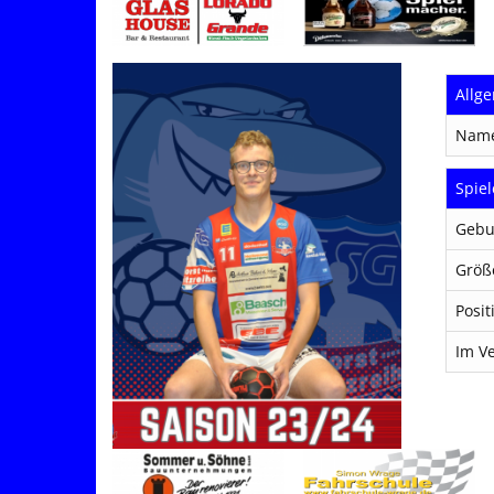
Allg
Nam
Spiel
Gebu
Größ
Posit
Im Ve