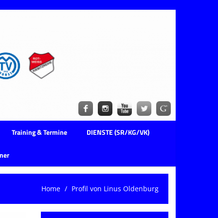
Training & Termine
DIENSTE (SR/KG/VK)
ner
Home
Profil von Linus Oldenburg