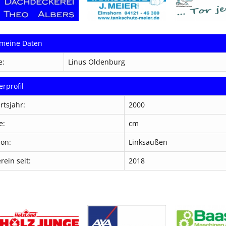
emeine Daten
e:
Linus Oldenburg
erprofil
rtsjahr:
2000
e:
cm
ion:
Linksaußen
rein seit:
2018