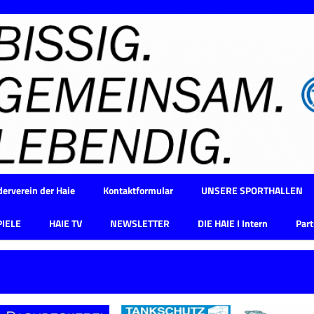
erverein der Haie
Kontaktformular
UNSERE SPORTHALLEN
PIELE
HAIE TV
NEWSLETTER
DIE HAIE I Intern
Part